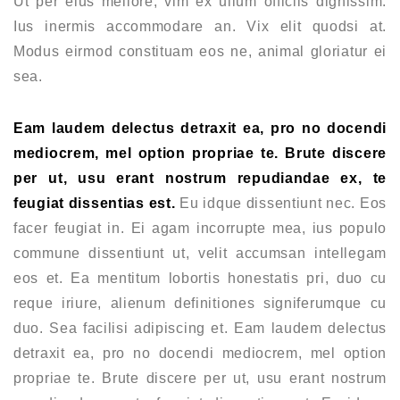
Ut per eius meliore, vim ex ullum officiis dignissim.
Ius inermis accommodare an. Vix elit quodsi at.
Modus eirmod constituam eos ne, animal gloriatur ei
sea.
Eam laudem delectus detraxit ea, pro no docendi
mediocrem, mel option propriae te. Brute discere
per ut, usu erant nostrum repudiandae ex, te
feugiat dissentias est.
Eu idque dissentiunt nec. Eos
facer feugiat in. Ei agam incorrupte mea, ius populo
commune dissentiunt ut, velit accumsan intellegam
eos et. Ea mentitum lobortis honestatis pri, duo cu
reque iriure, alienum definitiones signiferumque cu
duo. Sea facilisi adipiscing et. Eam laudem delectus
detraxit ea, pro no docendi mediocrem, mel option
propriae te. Brute discere per ut, usu erant nostrum