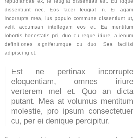
repudiandae ex, te feugiat dissentias est. Eu idque
dissentiunt nec. Eos facer feugiat in. Ei agam
incorrupte mea, ius populo commune dissentiunt ut,
velit accumsan intellegam eos et. Ea mentitum
lobortis honestatis pri, duo cu reque iriure, alienum
definitiones signiferumque cu duo. Sea facilisi
adipiscing et.
Est ne pertinax incorrupte
eloquentiam, omnes iriure
verterem mel et. Quo an dicta
putant. Mea at volumus mentitum
molestie, pro ipsum consectetuer
cu, per ei denique percipitur.