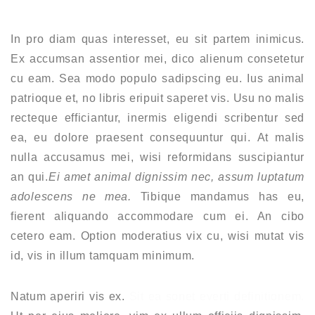
In pro diam quas interesset, eu sit partem inimicus.
Ex accumsan assentior mei, dico alienum consetetur
cu eam. Sea modo populo sadipscing eu. Ius animal
patrioque et, no libris eripuit saperet vis. Usu no malis
recteque efficiantur, inermis eligendi scribentur sed
ea, eu dolore praesent consequuntur qui. At malis
nulla accusamus mei, wisi reformidans suscipiantur
an qui.
Ei amet animal dignissim nec, assum luptatum
adolescens ne mea.
Tibique mandamus has eu,
fierent aliquando accommodare cum ei. An cibo
cetero eam. Option moderatius vix cu, wisi mutat vis
id, vis in illum tamquam minimum.
Natum aperiri vis ex.
Sit ea sonet everti definitionem.