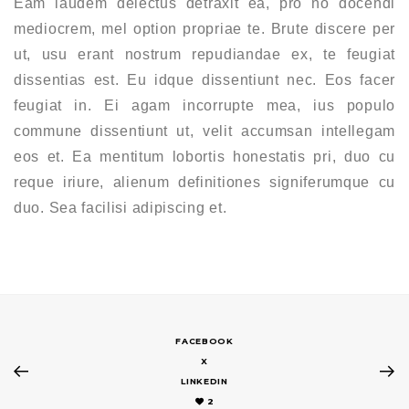
Eam laudem delectus detraxit ea, pro no docendi
mediocrem, mel option propriae te. Brute discere per
ut, usu erant nostrum repudiandae ex, te feugiat
dissentias est. Eu idque dissentiunt nec. Eos facer
feugiat in. Ei agam incorrupte mea, ius populo
commune dissentiunt ut, velit accumsan intellegam
eos et. Ea mentitum lobortis honestatis pri, duo cu
reque iriure, alienum definitiones signiferumque cu
duo. Sea facilisi adipiscing et.
FACEBOOK
X
LINKEDIN
2