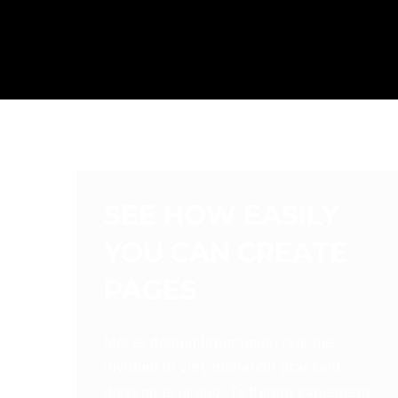
SEE HOW EASILY
YOU CAN CREATE
PAGES
Mel ei delenit laboramus, regione
invidunt in vim, menandri praesent
dissentias ut quo. Te fierent sapientem