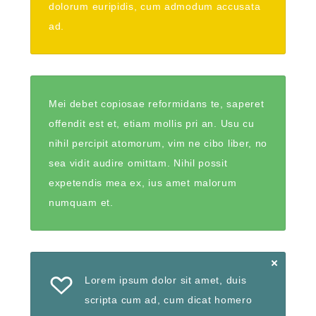
dolorum euripidis, cum admodum accusata
ad.
Mei debet copiosae reformidans te, saperet
offendit est et, etiam mollis pri an. Usu cu
nihil percipit atomorum, vim ne cibo liber, no
sea vidit audire omittam. Nihil possit
expetendis mea ex, ius amet malorum
numquam et.
Lorem ipsum dolor sit amet, duis
scripta cum ad, cum dicat homero